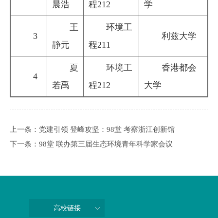
晨浩
程212
学
王
环境工
3
利兹大学
静元
程211
夏
环境工
香港都会
4
若禹
程212
大学
上一条：
党建引领 登峰攻坚：98堂 考察浙江创新馆
下一条：
98堂 联办第三届生态环境青年科学家会议
高校链接