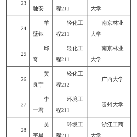
23
驰安
程211
大学
羊
轻化工
南京林业
24
壁钰
程211
大学
邱
轻化工
南京林业
25
奇
程211
大学
黄
轻化工
26
广西大学
良宇
程212
李
环境工
27
贵州大学
一君
程211
吴
环境工
浙江工商
28
宇星
程211
大学