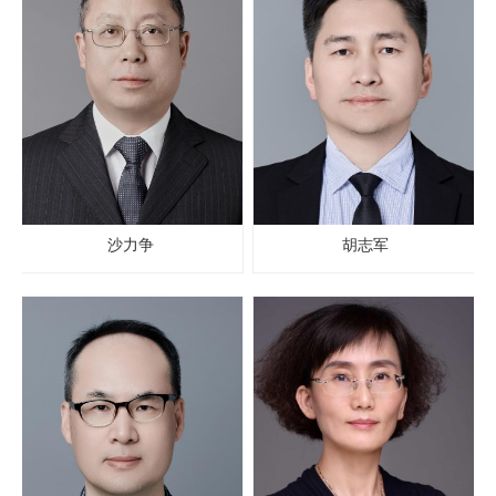
沙力争
胡志军