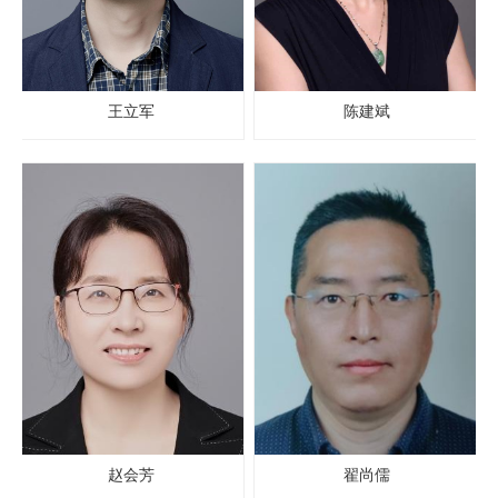
王立军
陈建斌
赵会芳
翟尚儒