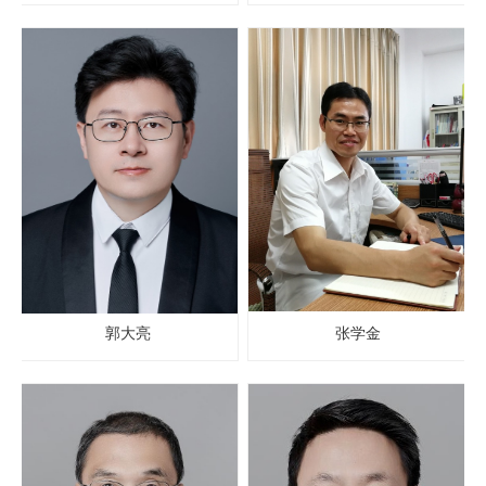
郭大亮
张学金